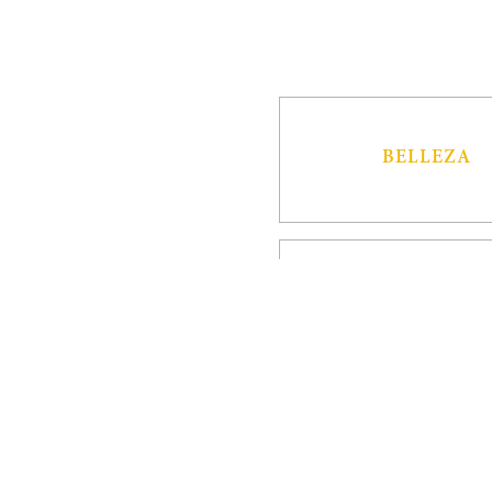
BELLEZA
ARQUITECTU
HOTELES & RES